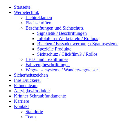
Startseite
Werbetechnik
Lichtreklamen
Flachschriften
Beschriftungen und Sichtschutz
Signaletik / Beschriftungen
Infotafeln / Werbetafeln / Rollups
Blachen / Fassadenwerbung / Spannsysteme
Spezielle Produkte
Sichtschutz / Clickfilm® / Rollos
LED- und Textilframes
Fahrzeugbeschriftungen
Wegweisersysteme / Wanderwegweiser
Sicherheitszeichen
Ihre Druckerei
Fahnen.team
Acrylglas-Produkte
Krinner Schraubfundamente
Karriere
Kontakt
Standorte
Team