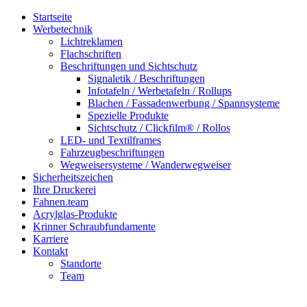
Startseite
Werbetechnik
Lichtreklamen
Flachschriften
Beschriftungen und Sichtschutz
Signaletik / Beschriftungen
Infotafeln / Werbetafeln / Rollups
Blachen / Fassadenwerbung / Spannsysteme
Spezielle Produkte
Sichtschutz / Clickfilm® / Rollos
LED- und Textilframes
Fahrzeugbeschriftungen
Wegweisersysteme / Wanderwegweiser
Sicherheitszeichen
Ihre Druckerei
Fahnen.team
Acrylglas-Produkte
Krinner Schraubfundamente
Karriere
Kontakt
Standorte
Team