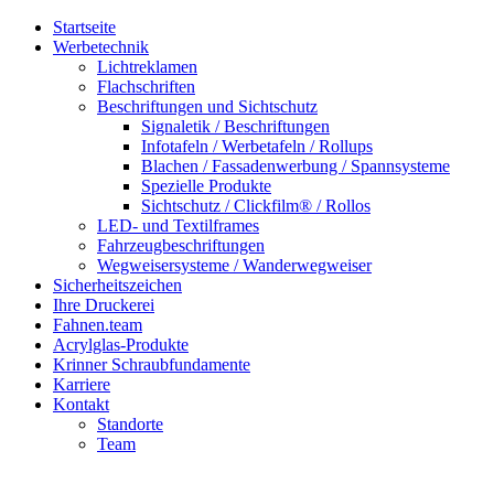
Startseite
Werbetechnik
Lichtreklamen
Flachschriften
Beschriftungen und Sichtschutz
Signaletik / Beschriftungen
Infotafeln / Werbetafeln / Rollups
Blachen / Fassadenwerbung / Spannsysteme
Spezielle Produkte
Sichtschutz / Clickfilm® / Rollos
LED- und Textilframes
Fahrzeugbeschriftungen
Wegweisersysteme / Wanderwegweiser
Sicherheitszeichen
Ihre Druckerei
Fahnen.team
Acrylglas-Produkte
Krinner Schraubfundamente
Karriere
Kontakt
Standorte
Team